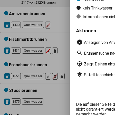
2117 von 2120 Brunnen
kein Trinkwasser
Amazonenbrunnen
Informationen nic
1430
Quellwasser
accessible
Aktionen
Fischmarktbrunnen
informat
Anzeigen von Anw
1431
Quellwasser
accessible
search
Brunnensuche na
gps_fixed
Zeigt Deinen akt
Froschauerbrunnen
layers
Satellitenschich
1551
Quellwasser
accessible
pets
Stüssibrunnen
1575
Quellwasser
Die auf dieser Seite 
nicht garantiert werd
gemacht werden.