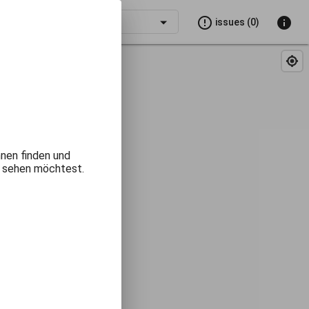
error_outline
info
tsch
Zürich
issues (0)
nnen finden und
e sehen möchtest.